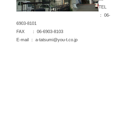
TEL
： 06-
6903-8101
FAX ： 06-6903-8103
E-mail ： a-tatsumi@you-t.co.jp