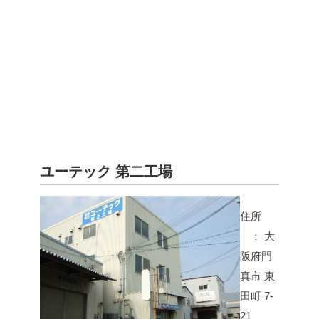
ユーテック 第二工場
住所
： 大
阪府門
真市 東
田町 7-
21