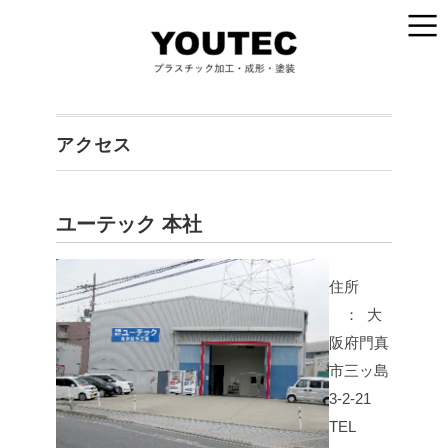
アクセス
ユーテック 本社
住所
： 大
阪府門真
市三ッ島
3-2-21
TEL