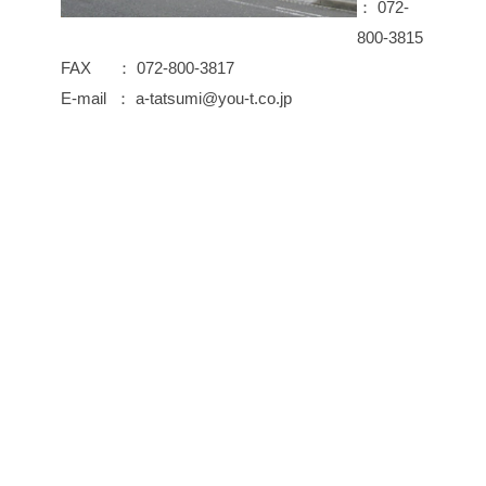
： 072-
800-3815
FAX ： 072-800-3817
E-mail ： a-tatsumi@you-t.co.jp