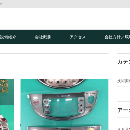
ク
設備紹介
会社概要
アクセス
会社方針／環
カテ
技術実
アー
2018年