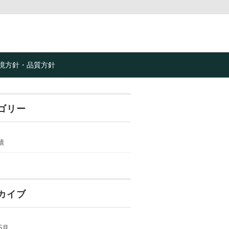
境方針・品質方針
ゴリー
績
カイブ
5月